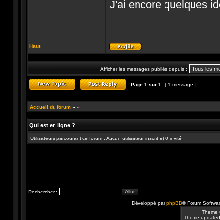
J'ai encore quelques idé
Haut
Profil
Afficher les messages publiés depuis :
Page
1
sur
1
[ 1 message ]
Publier un nouveau sujet
Répondre au sujet
Accueil du forum
»
»
Qui est en ligne ?
Utilisateurs parcourant ce forum : Aucun utilisateur inscrit et 0 invité
Rechercher :
Développé par
phpBB
® Forum Softwa
Theme 
Theme updated