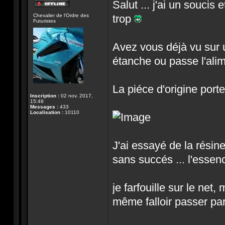
Salut ... j'ai un soucis
Hors-
Chevalier de l'Ordre des
trop
ligne
Futuristes
Avez vous déjà vu sur 
étanche ou passe l'alim
La piéce d'origine port
Inscription :
02 nov. 2017,
15:49
Messages :
433
Localisation :
10110
J'ai essayé de la résine
sans succés ... l'essen
je farfouille sur le net
même falloir passer par