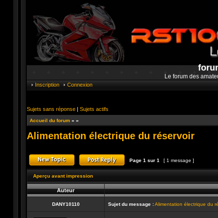
foru
Le forum des amate
Inscription
Connexion
Sujets sans réponse
|
Sujets actifs
Accueil du forum
»
»
Alimentation électrique du réservoir
Page
1
sur
1
[ 1 message ]
Publier un nouveau sujet
Répondre au sujet
Aperçu avant impression
Auteur
DANY10110
Sujet du message :
Alimentation électrique du r