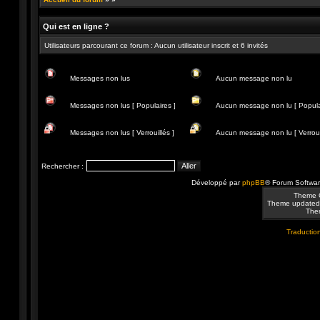
Qui est en ligne ?
Utilisateurs parcourant ce forum : Aucun utilisateur inscrit et 6 invités
Messages non lus
Aucun message non lu
Messages
Aucun
non
message
Messages non lus [ Populaires ]
Aucun message non lu [ Popula
lus
non
lu
Messages
Aucun
non
message
Messages non lus [ Verrouillés ]
Aucun message non lu [ Verrouil
lus
non
[
lu
Messages
Aucun
Populaires
[
non
message
]
Populaire
lus
non
Rechercher :
]
[
lu
Verrouillés
[
Développé par
phpBB
® Forum Softwa
]
Verrouillé
]
Theme 
Theme updated
Them
Traduction