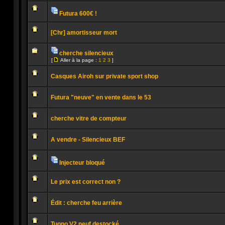
Aucun
message
non
Futura 600€ !
lu
Pièces
Aucun
jointes
message
[Chr] amortisseur mort
non
lu
Aucun
message
cherche silencieux
non
Pièces
lu
[
Aller à la page :
1
2
3
]
jointes
Aucun
Aller
message
à
non
Casques Airoh sur private sport shop
la
lu
page
Aucun
message
Futura "neuve" en vente dans le 53
non
lu
Aucun
message
cherche vitre de compteur
non
lu
Aucun
message
A vendre - Silencieux BEF
non
lu
Aucun
message
non
Injecteur bloqué
lu
Pièces
Aucun
jointes
message
Le prix est correct non ?
non
lu
Aucun
message
Édit : cherche feu arrière
non
lu
Aucun
message
Tuono V2 neuf destocké...
non