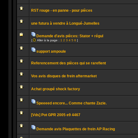
lu
Aucun
message
RST rouge - en panne - pour pièces
non
lu
Aucun
message
une futura à vendre à Longué-Jumelles
non
lu
Aucun
message
Demande d'avis pièces: Stator + régul
non
Pièces
lu
[
Aller à la page :
1
2
3
4
5
6
]
jointes
Aucun
Aller
message
à
non
la
support ampoule
lu
page
Pièces
Aucun
jointes
message
Referencement des pièces qui se rarefient
non
lu
Aucun
message
Vos avis disques de frein aftermarket
non
lu
Aucun
message
Achat groupé shock factory
non
lu
Aucun
message
non
Speeeed encore... Comme chante Zazie.
lu
Pièces
Aucun
jointes
message
[Vds] Pot GPR 2005 e9 4467
non
lu
Aucun
message
non
Demande avis Plaquettes de frein AP Racing
lu
Pièces
Aucun
jointes
message