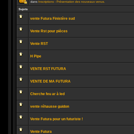
dans
Inscriptions - Présentation des nouveaux venus.
Ce
sujet
Sujets
est
verrouillé.
vente Futura Finistère sud
Vous
ne
Aucun
pouvez
message
pas
Vente Rst pour pièces
non
publier
lu
ou
Aucun
modifier
message
de
Vente RST
non
messages.
lu
Aucun
message
H Pipe
non
lu
Aucun
message
VENTE RST FUTURA
non
lu
Aucun
message
VENTE DE MA FUTURA
non
lu
Aucun
message
Cherche feu ar à led
non
lu
Aucun
message
vente réhausse guidon
non
lu
Aucun
message
Vente Futura pour un futuriste !
non
lu
Aucun
message
Vente Futura
non