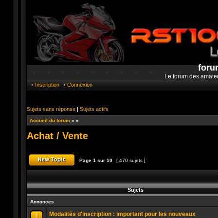
foru
Le forum des amate
Inscription
Connexion
Sujets sans réponse
|
Sujets actifs
Accueil du forum
»
»
Achat / Vente
Page
1
sur
10
[ 470 sujets ]
Publier un nouveau sujet
Sujets
Annonces
Modalités d'inscription : important pour les nouveaux