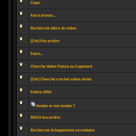
Capo.
non
lu
Aucun
message
Falco bronze...
non
lu
Aucun
message
Recherche pièce de valise
non
lu
Aucun
message
[Chr] Feu arrière
non
lu
Aucun
message
Falco...
non
lu
Aucun
message
Cherche Valise Futura ou Caponord
non
lu
Aucun
message
[Chr] Cherche crochet valise droite
non
lu
Aucun
message
Futura 2004
non
lu
Aucun
message
non
Vendre or not vendre ?
lu
Pièces
Aucun
jointes
message
RECH feu arrière
non
lu
Aucun
message
Recherche échappement secondaire
non
lu