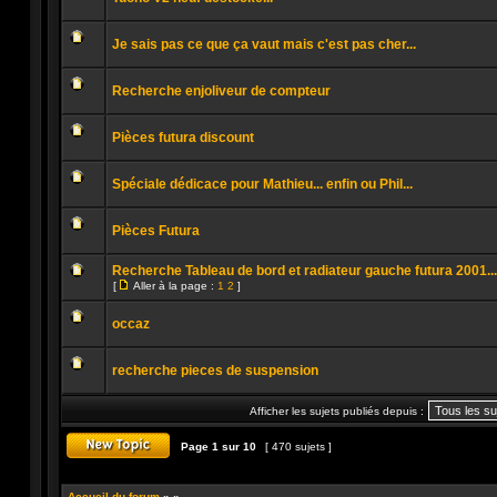
lu
Aucun
message
Je sais pas ce que ça vaut mais c'est pas cher...
non
lu
Aucun
message
Recherche enjoliveur de compteur
non
lu
Aucun
message
Pièces futura discount
non
lu
Aucun
message
Spéciale dédicace pour Mathieu... enfin ou Phil...
non
lu
Aucun
message
Pièces Futura
non
lu
Aucun
message
Recherche Tableau de bord et radiateur gauche futura 2001...
non
[
Aller à la page :
1
2
]
lu
Aller
Aucun
à
message
la
occaz
non
page
lu
Aucun
message
recherche pieces de suspension
non
lu
Aucun
message
Afficher les sujets publiés depuis :
non
lu
Page
1
sur
10
[ 470 sujets ]
Publier un nouveau sujet
Accueil du forum
»
»