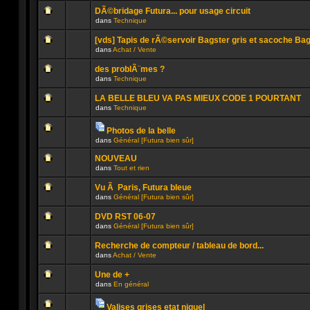
n’a
ce
message
été
sujet.
DÃ©bridage Futura... pour usage circuit
non
publié
dans
Technique
lu
dans
Aucun
n’a
ce
message
été
sujet.
[vds] Tapis de rÃ©servoir Bagster gris et sacoche Ba
non
publié
dans
Achat / Vente
lu
dans
Aucun
n’a
ce
message
été
sujet.
des problÃ¨mes ?
non
publié
dans
Technique
lu
dans
Aucun
n’a
ce
message
été
sujet.
LA BELLE BLEU VA PAS MIEUX CODE 1 POURTANT
non
publié
dans
Technique
lu
dans
Aucun
n’a
ce
message
été
sujet.
Photos de la belle
non
publié
Pièces
lu
dans
dans
Général [Futura bien sûr]
jointes
Aucun
n’a
ce
message
été
sujet.
NOUVEAU
non
publié
dans
Tout et rien
lu
dans
n’a
Aucun
ce
été
message
sujet.
Vu Ã Paris, Futura bleue
publié
non
dans
Général [Futura bien sûr]
dans
lu
Aucun
ce
n’a
message
sujet.
été
DVD RST 06-07
non
publié
dans
Général [Futura bien sûr]
lu
dans
Aucun
n’a
ce
message
été
sujet.
Recherche de compteur / tableau de bord...
non
publié
dans
Achat / Vente
lu
dans
Aucun
n’a
ce
message
été
sujet.
Une de +
non
publié
dans
En général
lu
dans
Aucun
n’a
ce
message
été
sujet.
Valises grises etat niquel
non
publié