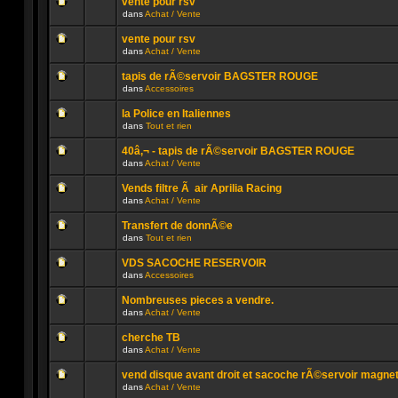
sujet.
vente pour rsv
non
publié
dans
Achat / Vente
lu
dans
Aucun
n’a
ce
message
été
sujet.
vente pour rsv
non
publié
dans
Achat / Vente
lu
dans
Aucun
n’a
ce
message
été
sujet.
tapis de rÃ©servoir BAGSTER ROUGE
non
publié
dans
Accessoires
lu
dans
Aucun
n’a
ce
message
été
sujet.
la Police en Italiennes
non
publié
dans
Tout et rien
lu
dans
Aucun
n’a
ce
message
été
sujet.
40â‚¬ - tapis de rÃ©servoir BAGSTER ROUGE
non
publié
dans
Achat / Vente
lu
dans
Aucun
n’a
ce
message
été
sujet.
Vends filtre Ã air Aprilia Racing
non
publié
dans
Achat / Vente
lu
dans
Aucun
n’a
ce
message
été
sujet.
Transfert de donnÃ©e
non
publié
dans
Tout et rien
lu
dans
Aucun
n’a
ce
message
été
sujet.
VDS SACOCHE RESERVOIR
non
publié
dans
Accessoires
lu
dans
Aucun
n’a
ce
message
été
sujet.
Nombreuses pieces a vendre.
non
publié
dans
Achat / Vente
lu
dans
Aucun
n’a
ce
message
été
sujet.
cherche TB
non
publié
dans
Achat / Vente
lu
dans
Aucun
n’a
ce
message
été
sujet.
vend disque avant droit et sacoche rÃ©servoir magne
non
publié
dans
Achat / Vente
lu
dans
Aucun