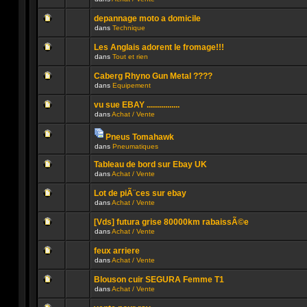
lu
dans
Aucun
n’a
ce
message
été
sujet.
depannage moto a domicile
non
publié
dans
Technique
lu
dans
Aucun
n’a
ce
message
été
sujet.
Les Anglais adorent le fromage!!!
non
publié
dans
Tout et rien
lu
dans
Aucun
n’a
ce
message
été
sujet.
Caberg Rhyno Gun Metal ????
non
publié
dans
Equipement
lu
dans
Aucun
n’a
ce
message
été
sujet.
vu sue EBAY ................
non
publié
dans
Achat / Vente
lu
dans
Aucun
n’a
ce
message
été
sujet.
Pneus Tomahawk
non
publié
Pièces
lu
dans
dans
Pneumatiques
jointes
Aucun
n’a
ce
message
été
sujet.
Tableau de bord sur Ebay UK
non
publié
dans
Achat / Vente
lu
dans
n’a
Aucun
ce
été
message
sujet.
Lot de piÃ¨ces sur ebay
publié
non
dans
Achat / Vente
dans
lu
Aucun
ce
n’a
message
sujet.
été
[Vds] futura grise 80000km rabaissÃ©e
non
publié
dans
Achat / Vente
lu
dans
Aucun
n’a
ce
message
été
sujet.
feux arriere
non
publié
dans
Achat / Vente
lu
dans
Aucun
n’a
ce
message
été
sujet.
Blouson cuir SEGURA Femme T1
non
publié
dans
Achat / Vente
lu
dans
Aucun
n’a
ce
message
été