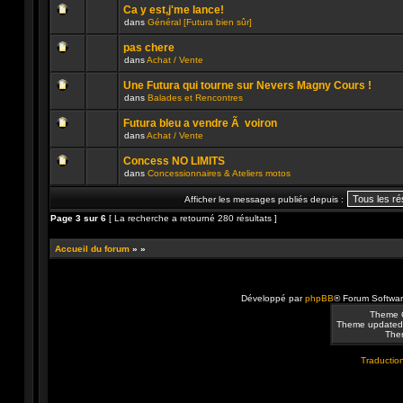
message
sujet.
été
Ca y est,j'me lance!
non
publié
dans
Général [Futura bien sûr]
lu
dans
Aucun
n’a
ce
message
été
sujet.
pas chere
non
publié
dans
Achat / Vente
lu
dans
Aucun
n’a
ce
message
été
sujet.
Une Futura qui tourne sur Nevers Magny Cours !
non
publié
dans
Balades et Rencontres
lu
dans
Aucun
n’a
ce
message
été
sujet.
Futura bleu a vendre Ã voiron
non
publié
dans
Achat / Vente
lu
dans
Aucun
n’a
ce
message
été
sujet.
Concess NO LIMITS
non
publié
dans
Concessionnaires & Ateliers motos
lu
dans
Aucun
n’a
ce
message
été
sujet.
Afficher les messages publiés depuis :
non
publié
lu
dans
Page
3
sur
6
[ La recherche a retourné 280 résultats ]
n’a
ce
été
sujet.
publié
Accueil du forum
»
»
dans
ce
sujet.
Développé par
phpBB
® Forum Softwa
Theme 
Theme updated
Them
Traduction