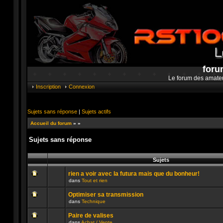
foru
Le forum des amate
Inscription
Connexion
Sujets sans réponse
|
Sujets actifs
Accueil du forum
»
»
Sujets sans réponse
Sujets
rien a voir avec la futura mais que du bonheur!
dans
Tout et rien
Aucun
message
Optimiser sa transmission
non
dans
Technique
lu
Aucun
n’a
message
été
Paire de valises
non
publié
dans
Achat / Vente