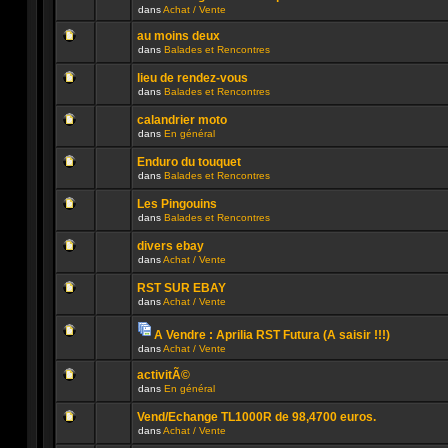
Pièces
lu
dans
dans
Achat / Vente
jointes
Aucun
n’a
ce
message
été
sujet.
au moins deux
non
publié
dans
Balades et Rencontres
lu
dans
n’a
Aucun
ce
été
message
sujet.
lieu de rendez-vous
publié
non
dans
Balades et Rencontres
dans
lu
Aucun
ce
n’a
message
sujet.
été
calandrier moto
non
publié
dans
En général
lu
dans
Aucun
n’a
ce
message
été
sujet.
Enduro du touquet
non
publié
dans
Balades et Rencontres
lu
dans
Aucun
n’a
ce
message
été
sujet.
Les Pingouins
non
publié
dans
Balades et Rencontres
lu
dans
Aucun
n’a
ce
message
été
sujet.
divers ebay
non
publié
dans
Achat / Vente
lu
dans
Aucun
n’a
ce
message
été
sujet.
RST SUR EBAY
non
publié
dans
Achat / Vente
lu
dans
Aucun
n’a
ce
message
été
sujet.
A Vendre : Aprilia RST Futura (A saisir !!!)
non
publié
Pièces
lu
dans
dans
Achat / Vente
jointes
Aucun
n’a
ce
message
été
sujet.
activitÃ©
non
publié
dans
En général
lu
dans
n’a
Aucun
ce
été
message
sujet.
Vend/Echange TL1000R de 98,4700 euros.
publié
non
dans
Achat / Vente
dans
lu
Aucun
ce
n’a