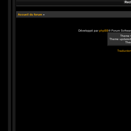
Accueil du forum
»
Développé par
phpBB
® Forum Softwa
Theme 
Theme updated
Them
Traduction