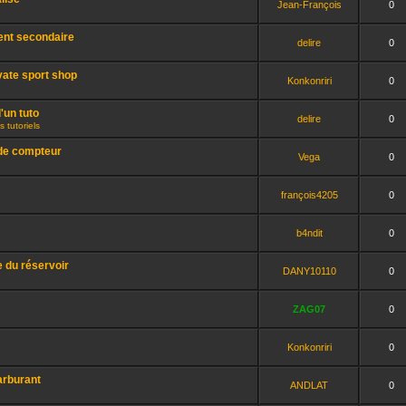
Jean-François
0
nt secondaire
delire
0
vate sport shop
Konkonriri
0
'un tuto
delire
0
 tutoriels
 de compteur
Vega
0
françois4205
0
b4ndit
0
e du réservoir
DANY10110
0
ZAG07
0
Konkonriri
0
arburant
ANDLAT
0