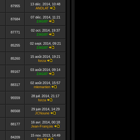
le
13 déc. 2014, 10:48
dernier
87955
ANDLAT
message
Consulter
le
07 déc. 2014, 11:21
dernier
87684
ZAG07
message
Consulter
le
02 oct. 2014, 19:37
dernier
87771
ZAG07
message
Consulter
le
02 sept. 2014, 09:21
dernier
85255
ZAG07
message
Consulter
le
15 août 2014, 19:21
dernier
85260
forza
message
Consulter
le
03 août 2014, 09:14
dernier
89167
ZAG07
message
Consulter
le
02 août 2014, 15:57
dernier
88317
mlemartien
message
Consulter
le
28 juil. 2014, 21:17
dernier
95559
forza
message
Consulter
le
29 juin 2014, 14:29
dernier
86568
JCNoune
message
Consulter
le
16 avr. 2014, 00:18
dernier
88177
Jean-François
message
Consulter
le
15 nov. 2013, 14:49
dernier
84209
Eric38