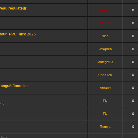
veau régulateur
Mabig
0
Mabig
0
etour_PPC_nico 2025
Nico
0
ValAprilia
0
Mategot63
0
n
Ross128
0
 Longué-Jumelles
Arnaud
0
Fly
0
sûr]
Fly
0
RemyL
0
lise