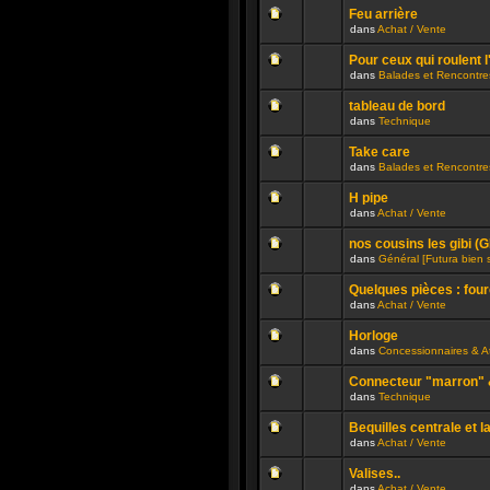
ce
message
été
sujet.
Feu arrière
non
publié
dans
Achat / Vente
lu
dans
Aucun
n’a
ce
message
été
sujet.
Pour ceux qui roulent l
non
publié
dans
Balades et Rencontre
lu
dans
Aucun
n’a
ce
message
été
sujet.
tableau de bord
non
publié
dans
Technique
lu
dans
Aucun
n’a
ce
message
été
sujet.
Take care
non
publié
dans
Balades et Rencontre
lu
dans
Aucun
n’a
ce
message
été
sujet.
H pipe
non
publié
dans
Achat / Vente
lu
dans
Aucun
n’a
ce
message
été
sujet.
nos cousins les gibi (
non
publié
dans
Général [Futura bien 
lu
dans
Aucun
n’a
ce
message
été
sujet.
Quelques pièces : four
non
publié
dans
Achat / Vente
lu
dans
Aucun
n’a
ce
message
été
sujet.
Horloge
non
publié
dans
Concessionnaires & At
lu
dans
Aucun
n’a
ce
message
été
sujet.
Connecteur "marron" &
non
publié
dans
Technique
lu
dans
Aucun
n’a
ce
message
été
sujet.
Bequilles centrale et l
non
publié
dans
Achat / Vente
lu
dans
Aucun
n’a
ce
message
été
sujet.
Valises..
non
publié
dans
Achat / Vente