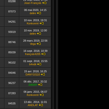
dernier
83288
Jean-François
message
Consulter
le
06 mai 2020, 14:15
dernier
87073
delire
message
Consulter
le
10 nov. 2019, 19:31
dernier
94291
Konkonriri
message
Consulter
le
10 nov. 2019, 12:00
dernier
93019
delire
message
Consulter
le
28 mars 2019, 22:56
dernier
88746
Vega
message
Consulter
le
16 sept. 2018, 10:39
dernier
85039
françois4205
message
Consulter
le
01 sept. 2018, 15:55
dernier
96102
b4ndit
message
Consulter
le
15 avr. 2018, 16:25
dernier
84046
DANY10110
message
Consulter
le
06 déc. 2017, 20:32
dernier
96237
ZAG07
message
Consulter
le
06 janv. 2015, 06:07
dernier
87283
Konkonriri
message
Consulter
le
13 déc. 2014, 11:01
dernier
84535
ANDLAT
message
Consulter