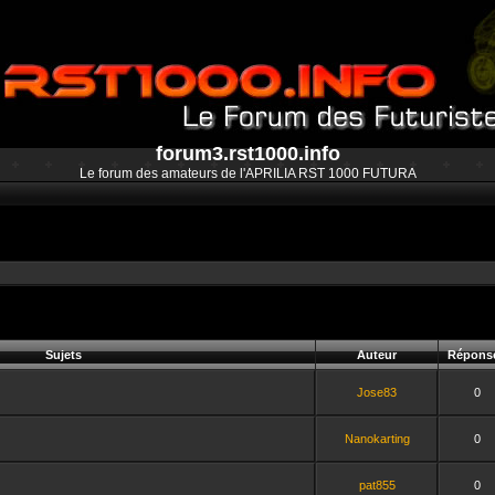
forum3.rst1000.info
Le forum des amateurs de l'APRILIA RST 1000 FUTURA
Sujets
Auteur
Répons
Jose83
0
Nanokarting
0
pat855
0