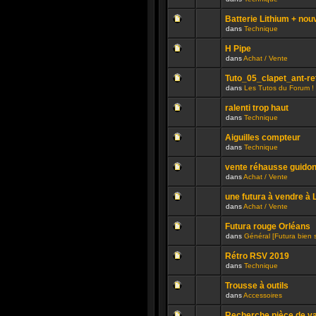
lu
dans
Aucun
n’a
ce
message
été
sujet.
Batterie Lithium + nou
non
publié
dans
Technique
lu
dans
Aucun
n’a
ce
message
été
sujet.
H Pipe
non
publié
dans
Achat / Vente
lu
dans
Aucun
n’a
ce
message
été
sujet.
Tuto_05_clapet_ant-r
non
publié
dans
Les Tutos du Forum !
lu
dans
Aucun
n’a
ce
message
été
sujet.
ralenti trop haut
non
publié
dans
Technique
lu
dans
Aucun
n’a
ce
message
été
sujet.
Aiguilles compteur
non
publié
dans
Technique
lu
dans
Aucun
n’a
ce
message
été
sujet.
vente réhausse guido
non
publié
dans
Achat / Vente
lu
dans
Aucun
n’a
ce
message
été
sujet.
une futura à vendre à
non
publié
dans
Achat / Vente
lu
dans
Aucun
n’a
ce
message
été
sujet.
Futura rouge Orléans
non
publié
dans
Général [Futura bien 
lu
dans
Aucun
n’a
ce
message
été
sujet.
Rétro RSV 2019
non
publié
dans
Technique
lu
dans
Aucun
n’a
ce
message
été
sujet.
Trousse à outils
non
publié
dans
Accessoires
lu
dans
Aucun
n’a
ce
message
été
sujet.
Recherche pièce de va