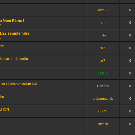
Jose83
0
u Mont Blanc !
jrm
0
s
/21/22 semptembre
mille
0
s
are
xr7
0
e sortie de boite
xr7
0
ZAG07
0
r un rÃ©tro abÃ®mÃ©
Celebdil
0
dre
brebartpatrick
0
ATION
EDDY
0
lmlm78
0
.