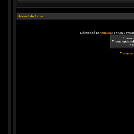
Accueil du forum
Développé par
phpBB
® Forum Softwa
Theme 
Theme updated
Them
Traduction